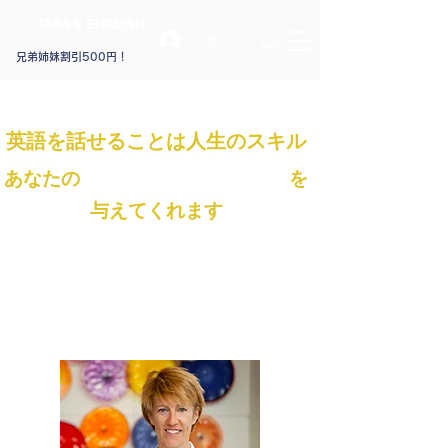
​TARA'S ENGLISH
ログイン
兄弟姉妹割引500円！
​英語を話せることは人生のスキル​
あなたの
お子さまにいろんな恩恵
を
与えてくれます
「英語浸り教育のように、子供にとっては英語のネイ
ティブスピーカーと話すことが、英語をより早く身に
つけ、ネイティブアクセントで自然に聞こえる英語を
学ぶのにベストな方法なのです。」
モンテッソーリ「教育研究所の活動」から