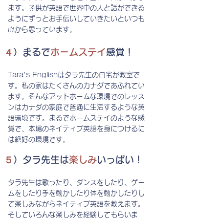
ます。子供が英語で世界中の人と話ができる
ようにずっとお手伝いしていきたいといつも
心から思っています。
４
）まるで
ホームステイ
感覚！
Tara's Englishはタラ先生の自宅が教室で
す。私の家はたくさんのカナダであふれてい
ます。そんなアットホームな環境でのレッス
ンはカナダの家庭で普通に生活するような英
語環境です。まるでホームステイのような感
覚で、
本場のネイティブ英語を身につけるに
は絶好の環境です。
５
）タラ先生は
楽しみ
いっぱい！
タラ先生は歌ったり、ダンスをしたり、ゲー
ムをしたり手を動かしたり体を動かしたりし
て楽しみながらネイティブ英語を教えます。
そしていろんな楽しみを経験してもらいま