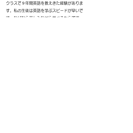
クラスで９年間英語を教えきた経験がありま
す。私の生徒は英語を学ぶスピードが早いで
す。なぜなら楽しみながら学べるからです。
Hi! I'm Tara and I'm from Toronto, Canada. I
am a
TESL certified teacher
and specialize
in teaching English to children. I'm very
energetic and my lessons are lively and
fun! I have 9 years teaching experience,
from yochien to junior high school classes
and all my students enjoy themselves, and
learn faster
because
they are having fun!
私の自己紹介を聞く
第二言語として英語を学ぶと…