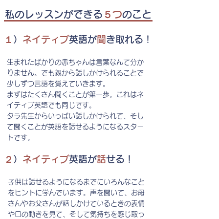
​私のレッスンができる
５つ
のこと
１
）
ネイティブ
英語​が
聞
き取れる！
生まれたばかりの赤ちゃんは言葉なんて分か
りません。でも親から話しかけられることで
少しずつ言語を覚えていきます。
まずはたくさん聞くことが第一歩。これはネ
イティブ英語でも同じです。
タラ先生からいっぱい話しかけられて、そし
て聞くことが英語を話せるようになるスター
トです。
２
）
ネイティブ
英語​が
話
せる！
子供は話せるようになるまでにいろんなこと
をヒントに学んでいます。声を聞いて、お母
さんやお父さんが話しかけているときの表情
や口の動きを見て、そして気持ちを感じ取っ