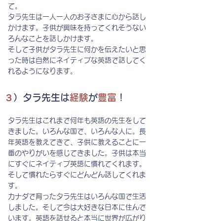
て。
​タラ先生は一人一人のお子さまに心から話し
かけます。子供が興味を持ってくれそうない
ろんなことを話しかけます。
そして子供がタラ先生に何かを伝えたいと思
った時は自然にネイティブな英語で話してく
れるようになります。
３
）タラ先生は
経験
が
豊富
！
タラ先生はこれまで何年も英語の先生をして
きました。いろんな国で、いろんな人に。長
年英語を教えてきて、子供に教えることに一
番のやりがいを感じてきました。子供は本当
にすぐにネイティブ英語に慣れてくれます。
そして慣れたらすぐにどんどん話してくれま
す。
​カナダで育ったタラ先生はいろんな国で生活
しました。そして今は大好きな日本に住んで
います。英語を話せると本当に世界が広がり